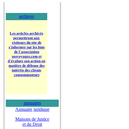
archives
Les articles archivés
permettront aux
visiteurs du site de
s'informer sur les buts
de l'association
sosvoyages.com et
d'évaluer son action en
matière de défense des
intérêts des clients
consommateurs
annuaires
Annuaire juridique
Maisons de Justice
et du Droit